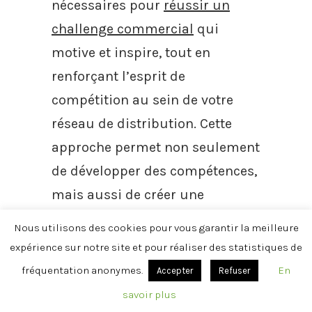
nécessaires pour
réussir un
challenge commercial
qui
motive et inspire, tout en
renforçant l’esprit de
compétition au sein de votre
réseau de distribution. Cette
approche permet non seulement
de développer des compétences,
mais aussi de créer une
dynamique positive et alignée
Nous utilisons des cookies pour vous garantir la meilleure
avec vos objectifs de croissance.
expérience sur notre site et pour réaliser des statistiques de
fréquentation anonymes.
En
Accepter
Refuser
Carte cadeau incentive
savoir plus