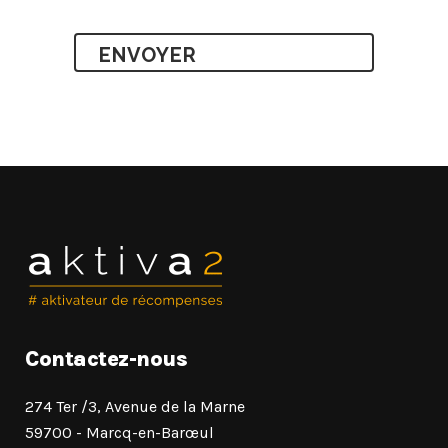
actualité
CAPTCHA
par
e-
mail
?
Contactez-nous
274 Ter /3, Avenue de la Marne
59700 - Marcq-en-Barœul