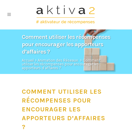
Comment utiliser les récompenses
pour encourager les apporteurs
d’affaires ?
Accueil
>
Animation des Réseaux
>
Comment
utiliser les récompenses pour encourager les
apporteurs d’affaires ?
COMMENT UTILISER LES
RÉCOMPENSES POUR
ENCOURAGER LES
APPORTEURS D’AFFAIRES
?