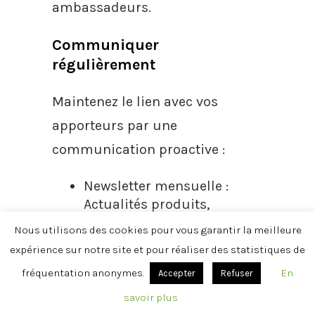
ambassadeurs.
Communiquer
régulièrement
Maintenez le lien avec vos
apporteurs par une
communication proactive :
Newsletter mensuelle :
Actualités produits,
témoignages clients,
Nous utilisons des cookies pour vous garantir la meilleure
conseils de vente
expérience sur notre site et pour réaliser des statistiques de
Webinaires trimestriels :
fréquentation anonymes.
En
Accepter
Refuser
Formation sur les
nouveautés et techniques
savoir plus
commerciales