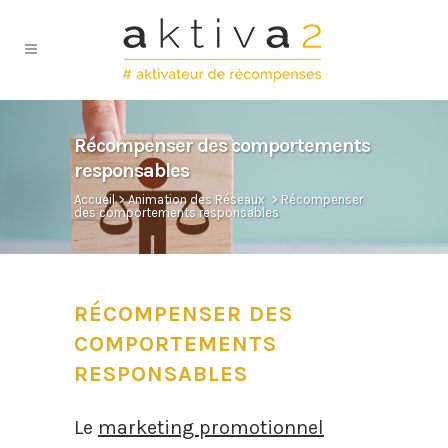
Récompenser des comportements
responsables
Accueil
>
Animation des Réseaux
>
Récompenser
des comportements responsables
RÉCOMPENSER DES
COMPORTEMENTS
RESPONSABLES
Le
marketing promotionnel