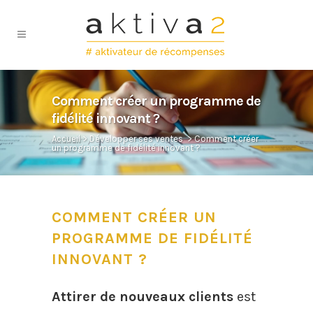
Comment créer un programme de
fidélité innovant ?
Accueil
>
Développer ses ventes
>
Comment créer
un programme de fidélité innovant ?
COMMENT CRÉER UN
PROGRAMME DE FIDÉLITÉ
INNOVANT ?
Attirer de nouveaux clients
est