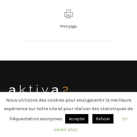
Print page
Nous utilisons des cookies pour vous garantir la meilleure
expérience sur notre site et pour réaliser des statistiques de
Contactez-nous
fréquentation anonymes.
En
Accepter
Refuser
savoir plus
274 Ter /3, Avenue de la Marne