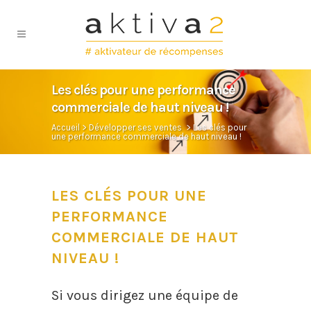
Les clés pour une performance
commerciale de haut niveau !
Accueil
>
Développer ses ventes
>
Les clés pour
une performance commerciale de haut niveau !
LES CLÉS POUR UNE
PERFORMANCE
COMMERCIALE DE HAUT
NIVEAU !
Si vous dirigez une équipe de